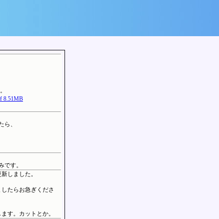
た。
.51MB
たら、
。
みです。
更新しました。
ましたらお急ぎくださ
します。カットとか。