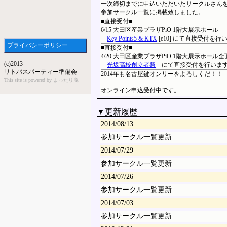
一次締切までに申込いただいたサークルさん
参加サークル一覧に掲載致しました。
■直接受付■
6/15 大田区産業プラザPiO 1階大展示ホール
Key Points5 & KTX
[e10] にて直接受付を行
プライバシーポリシー
■直接受付■
4/20 大田区産業プラザPiO 1階大展示ホール全
(c)2013
光坂高校創立者祭
にて直接受付を行いま
リトバスパーティー準備会
2014年も名古屋鍵オンリーをよろしくだ！！
This site is powered by まったり庵
オンライン申込受付中です。
▼更新履歴
2014/08/13
参加サークル一覧更新
2014/07/29
参加サークル一覧更新
2014/07/26
参加サークル一覧更新
2014/07/03
参加サークル一覧更新