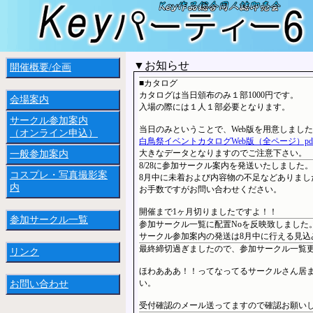
▼お知らせ
開催概要/企画
■カタログ
カタログは当日頒布のみ１部1000円です。
会場案内
入場の際には１人１部必要となります。
サークル参加案内
当日のみということで、Web版を用意しまし
（オンライン申込）
白鳥祭イベントカタログWeb版（全ページ）pdf 8
大きなデータとなりますのでご注意下さい。
一般参加案内
8/28に参加サークル案内を発送いたしました。
コスプレ・写真撮影案
8月中に未着および内容物の不足などありまし
内
お手数ですがお問い合わせください。
開催まで1ヶ月切りましたですよ！！
参加サークル一覧
参加サークル一覧に配置Noを反映致しました
サークル参加案内の発送は8月中に行える見込
最終締切過ぎましたので、参加サークル一覧
リンク
ほわあああ！！ってなってるサークルさん居
い。
お問い合わせ
受付確認のメール送ってますので確認お願い