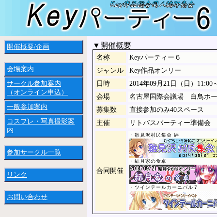
▼開催概要
開催概要/企画
名称
Keyパーティー６
会場案内
ジャンル
Key作品オンリー
サークル参加案内
日時
2014年09月21日（日）11:0
（オンライン申込）
会場
名古屋国際会議場 白鳥ホ
一般参加案内
募集数
直接参加のみ40スペース
コスプレ・写真撮影案
主催
リトバスパーティー準備会
内
・雛見沢村民集会 絆
参加サークル一覧
・結月家の食卓
合同開催
リンク
・ツインテールカーニバル７
お問い合わせ