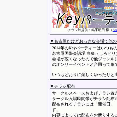
チラシ絵提供：結平明日 様（
Sor
▼名古屋だけどおっきな会場で他の
2014年のKeyパーティーはい
名古屋国際会議場 白鳥（しろと
会場が広くなったので他ジャンル
のオンリーイベントと合同って形
いつもどおりに楽しくゆったりと
▼チラシ配布
サークルスペースおよびチラシ置
サークル入場時間帯がチラシ配布時間
配布されるチラシには「開催日」
す。
内容によっては配布をお断りする