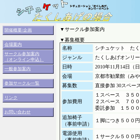
▼サークル参加案内
開催概要/企画
▼募集概要
会場案内
名称
シチュケット たく
サークル参加案内
ジャンル
たくしあげオンリー
（オンライン申込）
日時
2010年11月14日（日）
一般参加案内
会場
京都市勧業館（みや
参加サークル一覧
募集数
直接参加 30スペー
１スペース ３５０
リンク
参加費用
２スペース ７００
委託参加 １５００
お問い合わせ
追加椅子
１脚につき５００円
（事前申請）
電源使用
１サークル５００円
（事前申請）