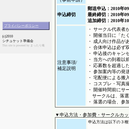
郵送申込：2010年
申込締切
最終締切：2010年0
追加締切：2010年
プライバシーポリシー
・ サークル代表者
・ 開催当日に「た
(c)2010
シチュケット準備会
・ 成人向け作品が
This site is powered by まったり庵
・ 合体申込は必ず
・ 申込後のキャン
・ 当方への到着以
注意事項/
・ 応募数を超過し
補足説明
・ 参加案内等の発送
・ 宅配便による搬
・ コスプレ・写真
・ 開催時間前にサ
サークルは、落選
・ 落選の場合、参
▼申込方法・参加費・サークルカッ
申込方法は以下の３種