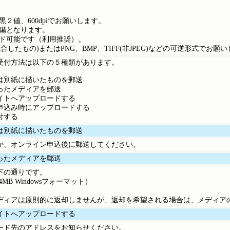
２値、600dpiでお願いします。
備となります。
ド可能です（利用推奨）。
合したもの)またはPNG、BMP、TIFF(非JPEG)などの可逆形式でお願
受付方法は以下の５種類があります。
は別紙に描いたものを郵送
ったメディアを郵送
イトへアップロードする
申込み時にアップロードする
付する
は別紙に描いたものを郵送
か、オンライン申込後に郵送してください。
ったメディアを郵送
下の通りです。
MB Windowsフォーマット）
ディアは原則的に返却しませんが、返却を希望される場合は、メディア
イトへアップロードする
ード先のアドレスをお知らせください。