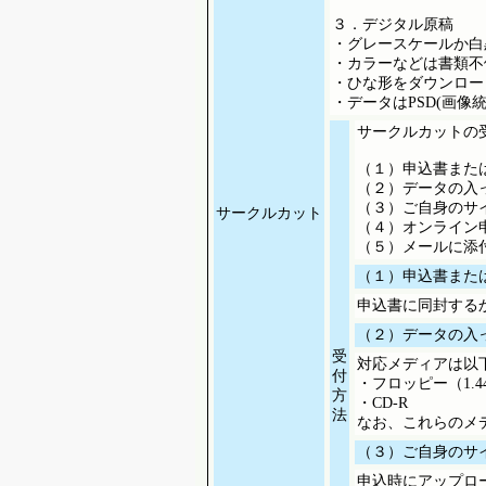
３．デジタル原稿
・グレースケールか白黒
・カラーなどは書類不
・ひな形をダウンロー
・データはPSD(画像統
サークルカットの
（１）申込書また
（２）データの入
（３）ご自身のサ
サークルカット
（４）オンライン
（５）メールに添
（１）申込書また
申込書に同封する
（２）データの入
受
対応メディアは以
付
・フロッピー（1.44
方
・CD-R
法
なお、これらのメ
（３）ご自身のサ
申込時にアップロ