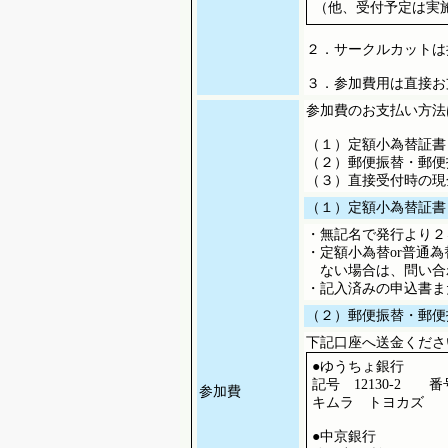
（他、受付予定は実
２．サークルカットは
３．参加費用は直接お
参加費のお支払い方法
（１）定額小為替証書
（２）郵便振替・郵便
（３）直接受付時の現
（１）定額小為替証書
・無記名で発行より２
・定額小為替or普通
ない場合は、問い合
・記入済みの申込書ま
（２）郵便振替・郵便
下記口座へ送金くださ
●ゆうちょ銀行
記号 12130-2 番号
参加費
キムラ トヨカズ
●中京銀行