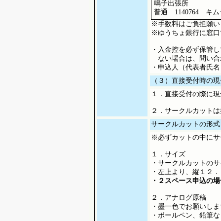
鳴子出張所
普通 1140764 
※手数料はご負担願い
※ゆうちょ銀行に窓口
・入金控を必ず保管し
ない場合は、問い合
・申込人（代表者氏名
（３）直接受付時の現
１．直接受付の際に現
２．サークルカットは
サークルカットの形式
※必ずカットの中にサ
１．サイズ
・サークルカットのサ
・左上より、縦１２．
・２スペース申込の場
２．アナログ原稿
・墨一色でお願いしま
・ボールペン、鉛筆な