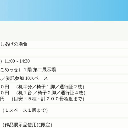
しあげの場合
11:00～14:30
こめっせ）１階 第二展示場
ス／委託参加 10スペース
０円 （机半分／椅子１脚／通行証２枚）
０円 （机１台 ／椅子２脚／通行証４枚）
円 （目安：５種・計２００冊程度まで）
（１スペース１脚まで）
（作品展示品使用に限定）