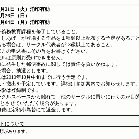
09月21日（火）消印有効
9月26日（日）
10月04日（月）消印有効
が義務教育課程を修了していること。
くしあげ」が登場する作品を１種類以上配布する予定があるこ
ある場合は、サークル代表者が18歳以上であること。
双方の申込書にその旨をお書きください。
セルは原則お受けできません。
前に発生した郵便事故に関しては責任を負いかねます。
た場合、抽選とします。
は2010年10月中旬までに行う予定です。
入・搬出を予定しています。詳細は参加案内でお知らせします
撮影は登録制です。
ークルスペースから離れて、他のサークルに買いに行くのが目
とさせていただく場合があります。
加費は定額小為替にて返金します。
トについて
類があります。