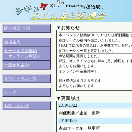
▼お知らせ
開催概要/企画
本イベント／勧業祭2010、いよいよ明日開催
参加サークル案内を発送いたしました。
会場案内
11/3までに未着の場合は、お手数ですがお問
サークル参加案内
参加サークル一覧を更新しました。
（オンライン申込）
申込期間を延長しました。
郵送、オンラインともに10/4（月）締切り（
一般参加案内
よろしくお願いします。
オンライン申込受付中！
参加サークル一覧
最終締切は９月２６日です。
よろしくお願いします。
リンク
▼更新履歴
2010/11/22
お問い合わせ
開催概要／企画 更新
2010/10/23
参加サークル一覧更新