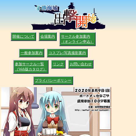
開催について
会場案内
サークル参加案内
（オンライン申込）
一般参加案内
コスプレ/写真撮影案内
参加サークル一覧
リンク
お問い合わせ
（Web版カタログ）
プライバシーポリシー