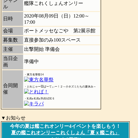
ジャン
艦隊これくしょんオンリー
ル
2020年08月09日（日）12:00～
日時
17:00
会場
ポートメッセなごや 第2展示館
募集数
直接参加のみ100スペース
主催
出撃開始 準備会
当日企
準備中
画
・東方名華祭14
合同開
・とれじゃー🐭ぱーてぃー！２～小ネズミたちの夏休み～
催
・KiRa-KiRa PARADE 6
▼お知らせ
今年の夏は艦これオンリー4イベントを楽しもう！
夏の艦これオンリーこれくしょん「夏ｘ艦これ」