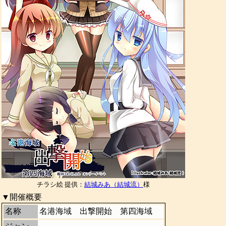
チラシ絵 提供：
結城みあ（結城流）
様
▼開催概要
名称
名港海域 出撃開始 第四海域