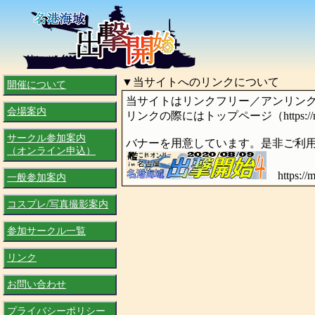
▼当サイトへのリンクについて
開催について
当サイトはリンクフリー／アンリン
会場案内
リンクの際にはトップページ（https://matt
サークル参加案内
バナーを用意しています。是非ご利
（オンライン申込）
https://ma
一般参加案内
コスプレ/写真撮影案内
参加サークル一覧
リンク
お問い合わせ
プライバシーポリシー