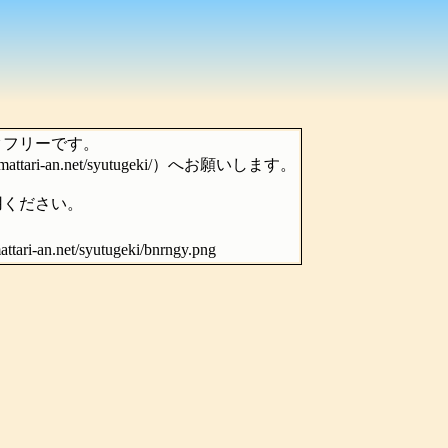
クフリーです。
ari-an.net/syutugeki/）へお願いします。
用ください。
ttari-an.net/syutugeki/bnrngy.png